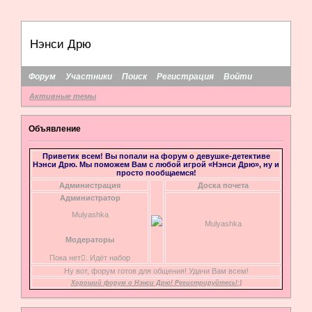
Нэнси Дрю
Форум
Участники
Поиск
Регистрация
Войти
Активные темы
Объявление
Приветик всем! Вы попали на форум о девушке-детективе
Нэнси Дрю. Мы поможем Вам с любой игрой «Нэнси Дрю», ну и
просто пообщаемся!
Администрация
Доска почета
Администратор
Mulyashka
Mulyashka
Модераторы
Пока нет. Идёт набор
Ну вот, форум готов для общения! Удачи Вам всем!
Хороший форум о Нэнси Дрю! Регистрируйтесь!:)