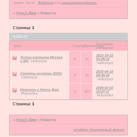
Привет, Гость!
Войдите
или
зарегистрируйтесь
.
»
Нэнси Дрю
»
Новости
Страница:
1
Новости
Последнее
Тема
Ответов
Просмотров
сообщение
2023-10-22
Услуги клининга Москва
0
32
03:28:23
и МО
sadinyqyqi
sadinyqyqi
2023-04-18
Секреты рулетки 2023г
0
19
04:40:54
sadinyqyqi
sadinyqyqi
2009-02-02
Новости о Нэнси Дрю
3
327
19:07:17
Mulyashka
Mulyashka
Страница:
1
»
Нэнси Дрю
»
Новости
создать бесплатный форум