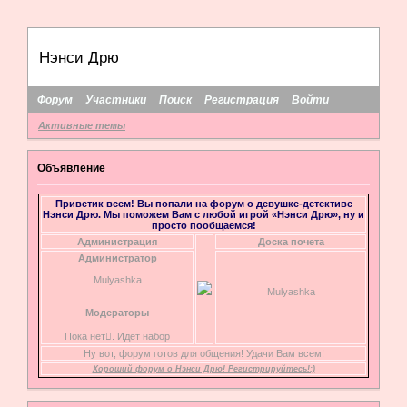
Нэнси Дрю
Форум
Участники
Поиск
Регистрация
Войти
Активные темы
Объявление
Приветик всем! Вы попали на форум о девушке-детективе
Нэнси Дрю. Мы поможем Вам с любой игрой «Нэнси Дрю», ну и
просто пообщаемся!
Администрация
Доска почета
Администратор
Mulyashka
Mulyashka
Модераторы
Пока нет. Идёт набор
Ну вот, форум готов для общения! Удачи Вам всем!
Хороший форум о Нэнси Дрю! Регистрируйтесь!:)