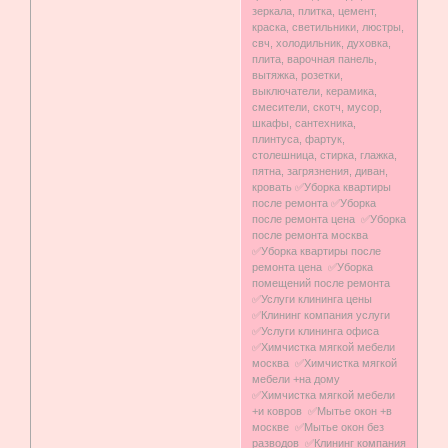
зеркала, плитка, цемент,
краска, светильники, люстры,
свч, холодильник, духовка,
плита, варочная панель,
вытяжка, розетки,
выключатели, керамика,
смесители, скотч, мусор,
шкафы, сантехника,
плинтуса, фартук,
столешница, стирка, глажка,
пятна, загрязнения, диван,
кровать ✅Уборка квартиры
после ремонта ✅Уборка
после ремонта цена ✅Уборка
после ремонта москва
✅Уборка квартиры после
ремонта цена ✅Уборка
помещений после ремонта
✅Услуги клининга цены
✅Клининг компания услуги
✅Услуги клининга офиса
✅Химчистка мягкой мебели
москва ✅Химчистка мягкой
мебели +на дому
✅Химчистка мягкой мебели
+и ковров ✅Мытье окон +в
москве ✅Мытье окон без
разводов ✅Клининг компания