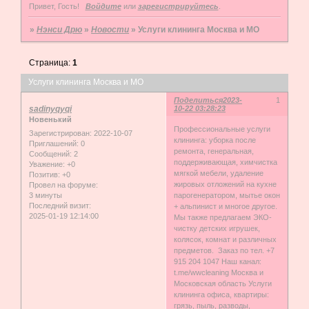
Привет, Гость!
Войдите
или
зарегистрируйтесь
.
»
Нэнси Дрю
»
Новости
»
Услуги клининга Москва и МО
Страница:
1
Услуги клининга Москва и МО
Поделиться
2023-
1
sadinyqyqi
10-22 03:28:23
Новенький
Профессиональные услуги
Зарегистрирован
: 2022-10-07
клининга: уборка после
Приглашений:
0
ремонта, генеральная,
Сообщений:
2
поддерживающая, химчистка
Уважение:
+0
мягкой мебели, удаление
Позитив:
+0
жировых отложений на кухне
Провел на форуме:
3 минуты
парогенератором, мытье окон
Последний визит:
+ альпинист и многое другое.
2025-01-19 12:14:00
Мы также предлагаем ЭКО-
чистку детских игрушек,
колясок, комнат и различных
предметов. Заказ по тел. +7
915 204 1047 Наш канал:
t.me/wwcleaning Москва и
Московская область Услуги
клининга офиса, квартиры:
грязь, пыль, разводы,