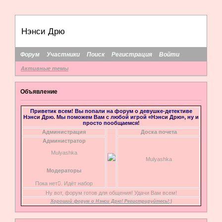
Нэнси Дрю
Форум
Участники
Поиск
Регистрация
Войти
Активные темы
Объявление
Приветик всем! Вы попали на форум о девушке-детективе
Нэнси Дрю. Мы поможем Вам с любой игрой «Нэнси Дрю», ну и
просто пообщаемся!
Администрация
Доска почета
Администратор
Mulyashka
Mulyashka
Модераторы
Пока нет. Идёт набор
Ну вот, форум готов для общения! Удачи Вам всем!
Хороший форум о Нэнси Дрю! Регистрируйтесь!:)