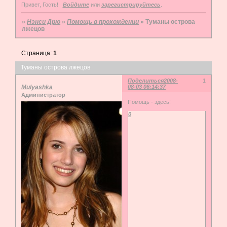
Привет, Гость!
Войдите
или
зарегистрируйтесь
.
»
Нэнси Дрю
»
Помощь в прохождении
»
Туманы острова
лжецов
Страница:
1
Туманы острова лжецов
Поделиться
2008-
1
Mulyashka
08-03 06:14:37
Администратор
Помощь - здесь!
0