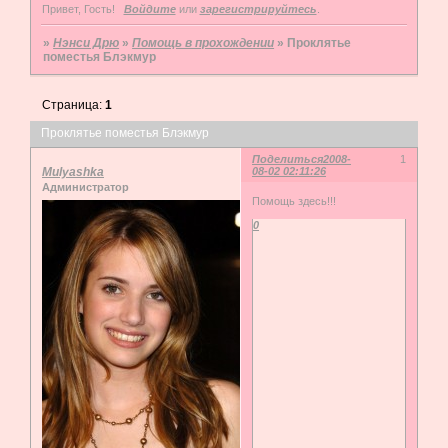
Привет, Гость!
Войдите
или
зарегистрируйтесь
.
»
Нэнси Дрю
»
Помощь в прохождении
»
Проклятье
поместья Блэкмур
Страница:
1
Проклятье поместья Блэкмур
Поделиться
2008-
1
Mulyashka
08-02 02:11:26
Администратор
Помощь здесь!!!
0