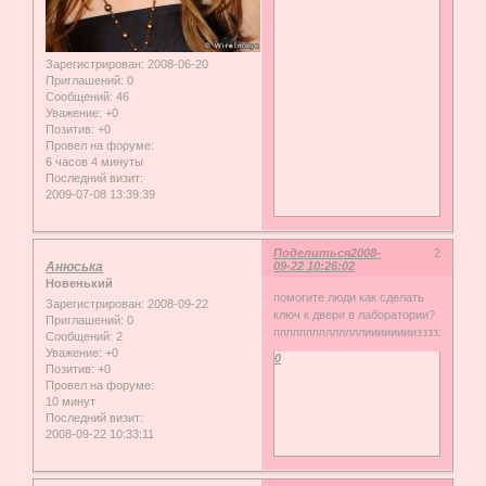
Зарегистрирован
: 2008-06-20
Приглашений:
0
Сообщений:
46
Уважение:
+0
Позитив:
+0
Провел на форуме:
6 часов 4 минуты
Последний визит:
2009-07-08 13:39:39
Поделиться
2008-
2
Анюська
09-22 10:26:02
Новенький
помогите люди как сделать
Зарегистрирован
: 2008-09-22
ключ к двери в лаборатории?
Приглашений:
0
ппппппппллллллииииииииззззззззз!!!!!!!!!!
Сообщений:
2
Уважение:
+0
0
Позитив:
+0
Провел на форуме:
10 минут
Последний визит:
2008-09-22 10:33:11