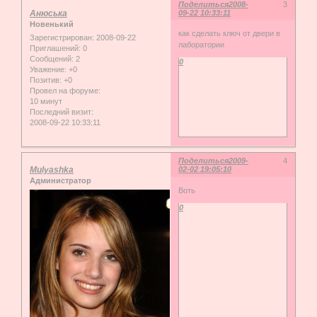
Поделиться
2008-
3
Анюська
09-22 10:33:11
Новенький
как сделать ключ от двери в
Зарегистрирован
: 2008-09-22
лаборатории
Приглашений:
0
Сообщений:
2
0
Уважение:
+0
Позитив:
+0
Провел на форуме:
10 минут
Последний визит:
2008-09-22 10:33:11
Поделиться
2009-
4
Mulyashka
02-02 19:05:10
Администратор
Воть
0