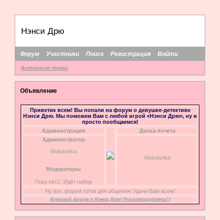
Нэнси Дрю
Форум
Участники
Поиск
Регистрация
Войти
Активные темы
Объявление
Приветик всем! Вы попали на форум о девушке-детективе
Нэнси Дрю. Мы поможем Вам с любой игрой «Нэнси Дрю», ну и
просто пообщаемся!
Администрация
Доска почета
Администратор
Mulyashka
Mulyashka
Модераторы
Пока нет. Идёт набор
Ну вот, форум готов для общения! Удачи Вам всем!
Хороший форум о Нэнси Дрю! Регистрируйтесь!:)